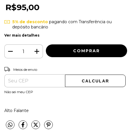
R$95,00
5% de desconto
pagando com Transferência ou
depósito bancário
Ver mais detalhes
ALTERAR CEP
Entregas para o CEP:
Meios de envio
CALCULAR
Não sei meu CEP
Alto Falante