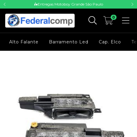
🛵Entregas Motoboy Grande São Paulo
0
Alto Falante
Barramento Led
Cap. Elco
Te