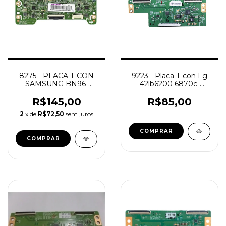
8275 - PLACA T-CON
9223 - Placa T-con Lg
SAMSUNG BN96-
42lb6200 6870c-
38630A UN32J5003
0480a /
R$145,00
R$85,00
2
x de
R$72,50
sem juros