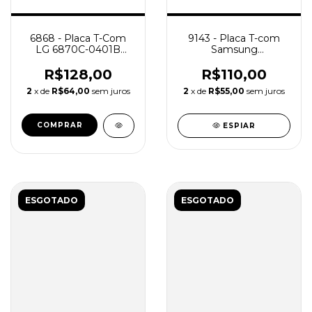
6868 - Placa T-Com
9143 - Placa T-com
LG 6870C-0401B
Samsung
Mod.
Un40fh6203g Bn98-
42LM47LM55LM42LS47LS
05082a
R$128,00
R$110,00
2
x de
R$64,00
sem juros
2
x de
R$55,00
sem juros
ESPIAR
ESGOTADO
ESGOTADO