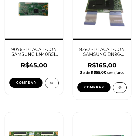
9076 - PLACA T-CON
8282 - PLACA T-CON
SAMSUNG LN40R51-
SAMSUNG BN96-
400W2C4LV1.5 NOVA
01780A UE46D
/
R$45,00
R$165,00
3
x de
R$55,00
sem juros