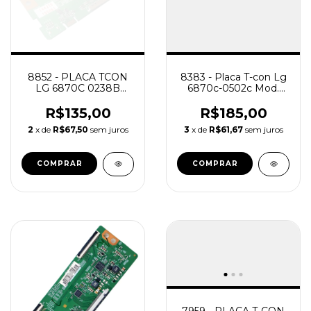
8852 - PLACA TCON
8383 - Placa T-con Lg
LG 6870C 0238B
6870c-0502c Mod.
32LH20R 32PFL3404
42ub8200 49ub8200
8500 55ub8500
R$135,00
R$185,00
2
x de
R$67,50
sem juros
3
x de
R$61,67
sem juros
7959 - PLACA T-CON