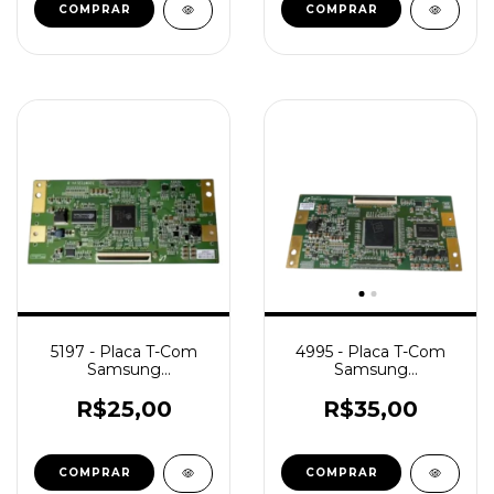
5197 - Placa T-Com
4995 - Placa T-Com
Samsung
Samsung
320WTC2LV4.8
320WTCLV3.7
LN32R81 /
32R71/32R81 NOVA /
R$25,00
R$35,00