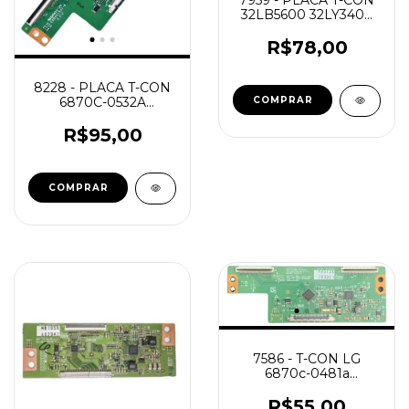
32LB5600 32LY340C
540H COD. 6870C
488A
R$78,00
8228 - PLACA T-CON
6870C-0532A
48PFG5000 LG
43LW300C NOVA
R$95,00
7586 - T-CON LG
6870c-0481a
47lb5600 49lf5500
R$55,00