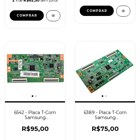
2
x de
R$62,50
sem juros
6542 - Placa T-Com
6389 - Placa T-Com
Samsung
Samsung
S100FAPC2LV0.3
320AHC2LC0.4
BN95-00493A BN98-
Ln32b530 /
R$95,00
R$75,00
03130A