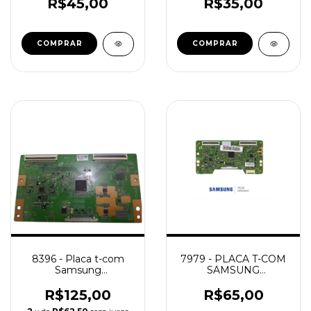
LN26R NOVA
R$45,00
R$35,00
8396 - Placa t-com
7979 - PLACA T-COM
Samsung
SAMSUNG
Lh46udeclbbzd
UN40EH5000F BN95-
Ud46e-c
00570B BN97-06362B
R$125,00
R$65,00