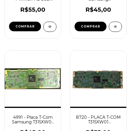
715G2607-1 913FW
404652HTC4LV0.0
Nova
Ln40n81bx
R$55,00
R$45,00
Ln52m81bx
Ln52f81bdx
4991 - Placa T-Com
8720 - PLACA T-COM
Samsung T315XW02
T315XW01
V0
V5T260XW02 V2