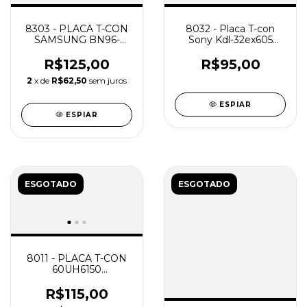
8303 - PLACA T-CON
8032 - Placa T-con
SAMSUNG BN96-
Sony Kdl-32ex605
41497A DC32E J5300
V315h3-ce1
SEM FLAT.
R$125,00
R$95,00
2
x de
R$62,50
sem juros
ESPIAR
ESPIAR
ESGOTADO
ESGOTADO
8011 - PLACA T-CON
60UH6150
EAT63358401 NOVA
R$115,00