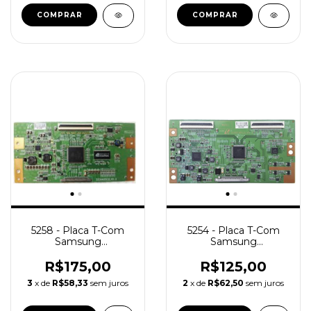
5258 - Placa T-Com
5254 - Placa T-Com
Samsung
Samsung
320AA05C2LV0.0 /
S100FAPC2LV0.2
LN32D550K1GXZD
R$175,00
R$125,00
3
x de
R$58,33
sem juros
2
x de
R$62,50
sem juros