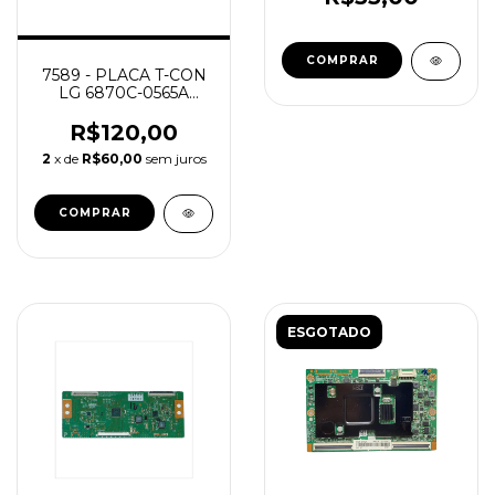
7589 - PLACA T-CON
LG 6870C-0565A
32LA613B 32LB550
EAT61974001 /
R$120,00
2
x de
R$60,00
sem juros
ESGOTADO