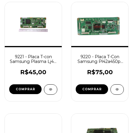
9221 - Placa T-con
9220 - Placa T-Con
Samsung Plasma Lj41-
Samsung Pl42a450p1
04017a Tv Ps-42e7s /
Lj41-05078a Plasma /
R$45,00
R$75,00