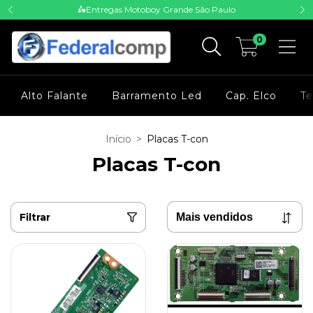
🛵Entregas Motoboy Grande São Paulo
0
Alto Falante
Barramento Led
Cap. Elco
Te
Início
>
Placas T-con
Placas T-con
Filtrar