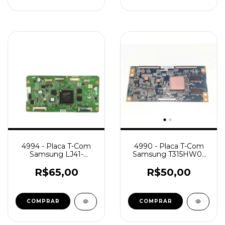
4994 - Placa T-Com
4990 - Placa T-Com
Samsung LJ41-
Samsung T315HW01
04461A/03653A
V0
PL42S55
R$65,00
R$50,00