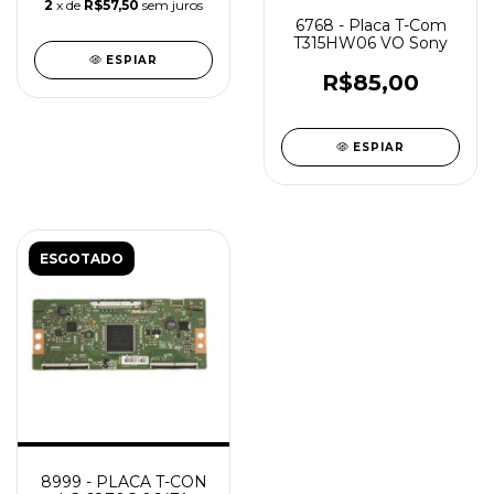
2
x de
R$57,50
sem juros
6768 - Placa T-Com
T315HW06 VO Sony
ESPIAR
R$85,00
ESPIAR
ESGOTADO
8999 - PLACA T-CON