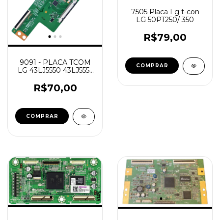
7505 Placa Lg t-con
LG 50PT250/ 350
R$79,00
9091 - PLACA TCOM
LG 43LJ5550 43LJ5551
43UJ6300 NOVA
6870c-0532a
R$70,00