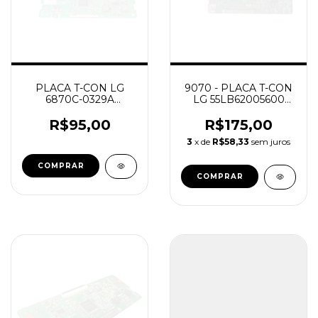
PLACA T-CON LG
9070 - PLACA T-CON
6870C-0329A
LG 55LB62005600
26LH20R
6870C-0471D
R$95,00
R$175,00
3
x de
R$58,33
sem juros