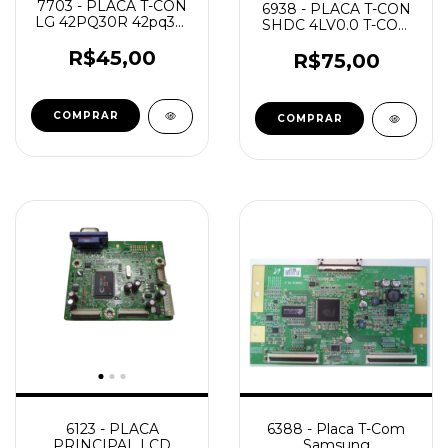
7703 - PLACA T-CON
6938 - PLACA T-CON
LG 42PQ30R 42pq30r
SHDC 4LV0.0 T-CON
-42PJ350
MOD. 460UT-2
Eax60770101
R$45,00
R$75,00
6123 - PLACA
6388 - Placa T-Com
PRINCIPAL LCD
Samsung