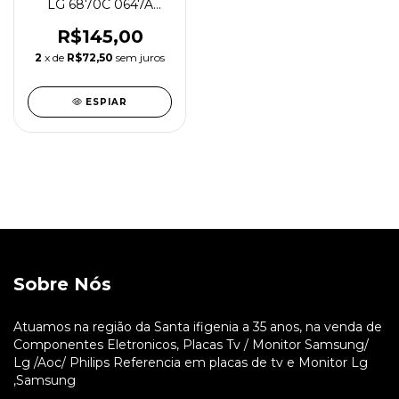
LG 6870C 0647A
43/49UH6000/6100 /
R$145,00
2
x de
R$72,50
sem juros
ESPIAR
Sobre Nós
Atuamos na região da Santa ifigenia a 35 anos, na venda de
Componentes Eletronicos, Placas Tv / Monitor Samsung/
Lg /Aoc/ Philips Referencia em placas de tv e Monitor Lg
,Samsung