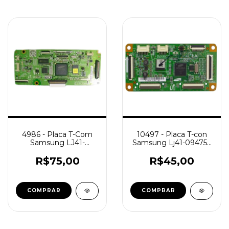
4986 - Placa T-Com
10497 - Placa T-con
Samsung LJ41-
Samsung Lj41-09475a
05309A Pl50a450
Lj92-01750a
Pl51d450a2g Pl51 /
R$75,00
R$45,00