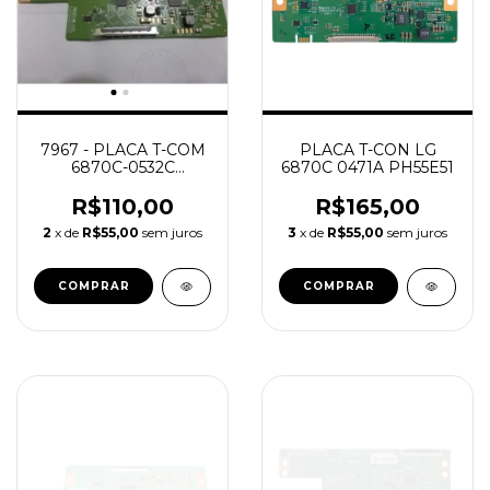
7967 - PLACA T-COM
PLACA T-CON LG
6870C-0532C
6870C 0471A PH55E51
49LF6350
R$110,00
R$165,00
2
x de
R$55,00
sem juros
3
x de
R$55,00
sem juros