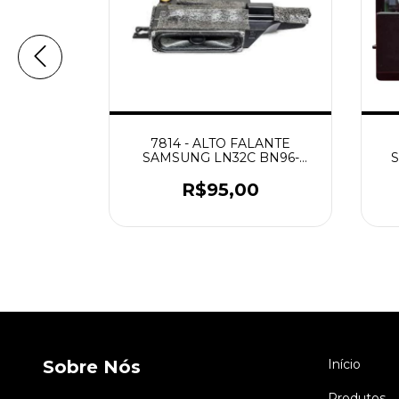
40LF6350
7814 - ALTO FALANTE
0
SAMSUNG LN32C BN96-
12871A PAR
0
R$95,00
Sobre Nós
Início
Produtos