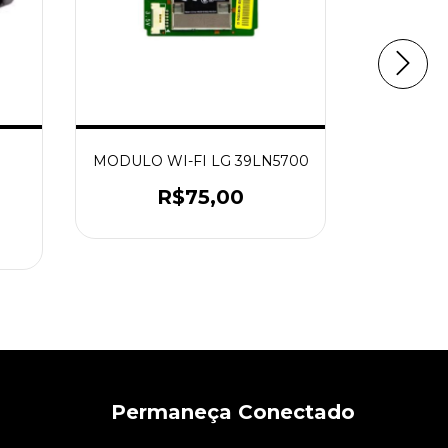
9057 
SAMSU
MODULO WI-FI LG 39LN5700
R
R$75,00
Permaneça Conectado