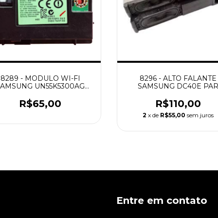
8289 - MODULO WI-FI
8296 - ALTO FALANTE
SAMSUNG UN55K5300AG
SAMSUNG DC40E PA
BN59-01174D
R$65,00
R$110,00
2
x de
R$55,00
sem juros
Entre em contato