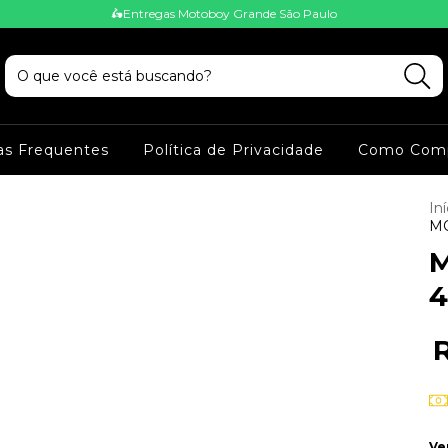
🛵Entregas Motoboy Grande São Paulo
as Frequentes
Política de Privacidade
Como Comp
Iní
MO
M
4
Ve