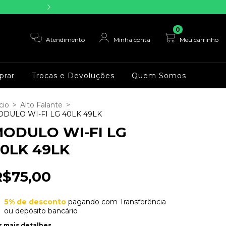
Parcele sua compras em a
0
Atendimento
Minha conta
Meu carrinho
rar
Trocas e Devoluções
Quem Somos
cio
>
Alto Falante
>
DULO WI-FI LG 40LK 49LK
ODULO WI-FI LG
0LK 49LK
R$75,00
5% de desconto
pagando com Transferência
ou depósito bancário
r mais detalhes