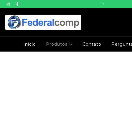
mpras em ate 3x sem juros
Início
Produtos
Contato
Pergunt