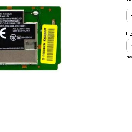
Ent
Nã