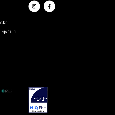
m.br
oja 11 - 1º