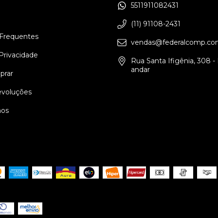
5511911082431
(11) 91108-2431
Frequentes
vendas@federalcomp.co
 Privacidade
Rua Santa Ifigênia, 308 - L
andar
rar
evoluções
os