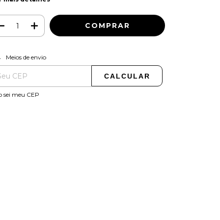
ALTERAR CEP
regas para o CEP:
Meios de envio
CALCULAR
o sei meu CEP