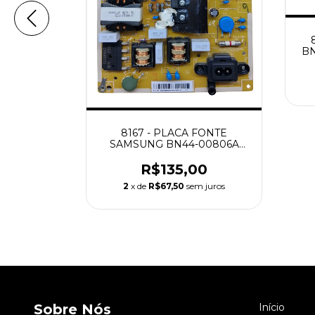
FONTE
00723A
BN
NOVA
00
 juros
8167 - PLACA FONTE
SAMSUNG BN44-00806A
UN40MU6100
R$135,00
2
x de
R$67,50
sem juros
Sobre Nós
Início