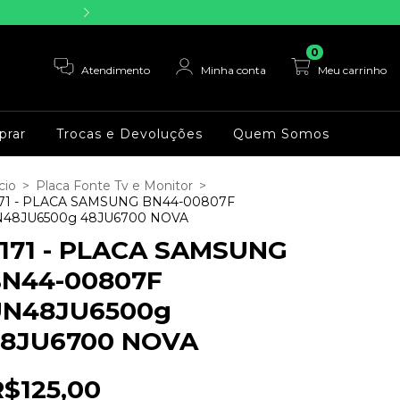
Parcele sua compras em a
0
Atendimento
Minha conta
Meu carrinho
rar
Trocas e Devoluções
Quem Somos
cio
>
Placa Fonte Tv e Monitor
>
71 - PLACA SAMSUNG BN44-00807F
48JU6500g 48JU6700 NOVA
171 - PLACA SAMSUNG
N44-00807F
UN48JU6500g
8JU6700 NOVA
R$125,00