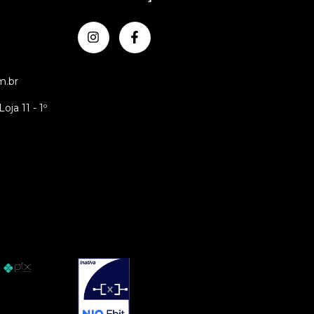
m.br
oja 11 - 1º