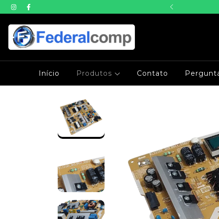
mpras em ate 3x sem juros
Início
Produtos
Contato
Pergunt