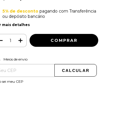
5% de desconto
pagando com Transferência
ou depósito bancário
r mais detalhes
ALTERAR CEP
regas para o CEP:
Meios de envio
CALCULAR
o sei meu CEP