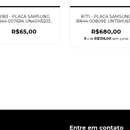
8183 - PLACA SAMSUNG
8171 - PLACA SAMSUN
44-00769A UN40H5303G
BN44-00809E UN75MU6
NOVA
NOVA
R$65,00
R$680,00
5
x de
R$136,00
sem juros
Entre em contato