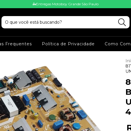
🛵Entregas Motoboy Grande São Paulo
as Frequentes
Política de Privacidade
Como Comp
Iní
81
UN
8
B
4