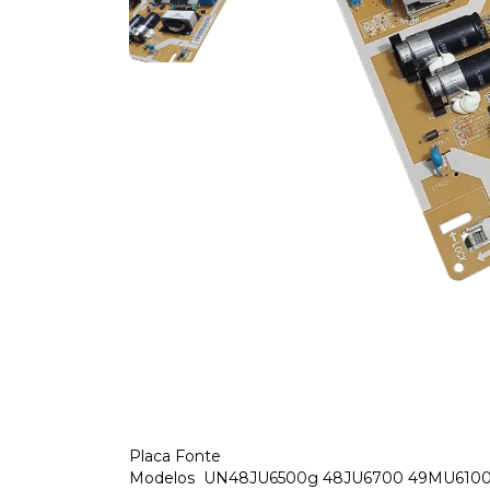
Placa Fonte
Modelos UN48JU6500g 48JU6700 49MU6100