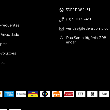
5511911082431
(11) 91108-2431
Frequentes
vendas@federalcomp.co
 Privacidade
Rua Santa Ifigênia, 308 - L
andar
rar
evoluções
os