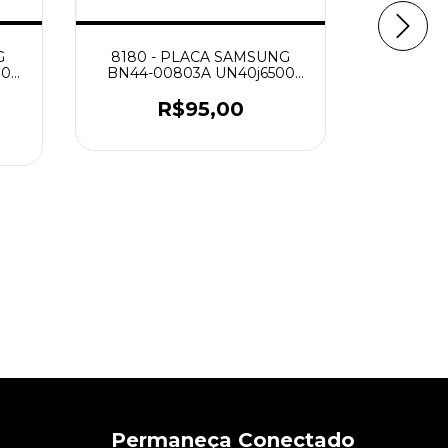
G
8180 - PLACA SAMSUNG
8181 
100
BN44-00803A UN40j6500
B
UN48j6500ag Nova
UN46H
R$95,00
R
2
x de
Permaneça Conectado