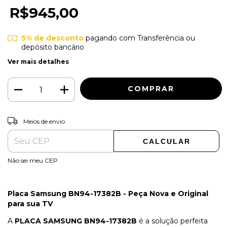
R$945,00
5% de desconto
pagando com Transferência ou
depósito bancário
Ver mais detalhes
ALTERAR CEP
Entregas para o CEP:
Meios de envio
CALCULAR
Não sei meu CEP
Placa Samsung BN94-17382B - Peça Nova e Original
para sua TV
A
PLACA SAMSUNG BN94-17382B
é a solução perfeita