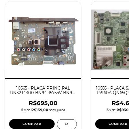
10565 - PLACA PRINCIPAL
10555 - PLACA
UN32T4300 BN94-15754V BN94-
14960A QN65Q
15904F NOVA /
R$695,00
R$4.6
5
x de
R$139,00
sem juros
5
x de
R$930